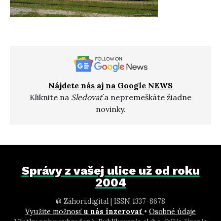
Nájdete nás aj na Google NEWS
Kliknite na
Sledovať
a nepremeškáte žiadne
novinky.
Správy z vašej ulice už od roku
2004
@ Záhori.digital | ISSN 1337-8678
Využite možnosť
u nás inzerovať
•
Osobné údaje