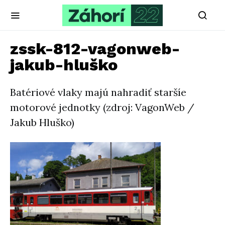
zssk-812-vagonweb-
jakub-hluško
Batériové vlaky majú nahradiť staršíe
motorové jednotky (zdroj: VagonWeb /
Jakub Hluško)