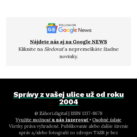
Nájdete nás aj na Google NEWS
Kliknite na
Sledovať
a nepremeškáte žiadne
novinky.
Správy z vašej ulice už od roku
2004
@ Záhori.digital | ISSN 1337-8678
Využite možnosť
u nás inzerovať
•
Osobné údaje
Všetky práva vyhradené. Publikovanie alebo ďalšie šírenie
správ a/alebo fotografií zo zdrojov TASR je bez