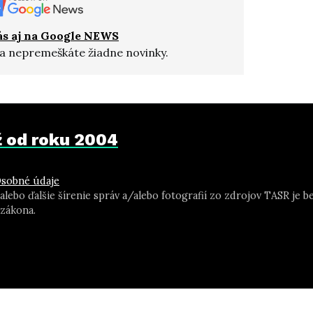
ás aj na Google NEWS
a nepremeškáte žiadne novinky.
už od roku 2004
sobné údaje
 alebo ďalšie šírenie správ a/alebo fotografií zo zdrojov TASR j
zákona.