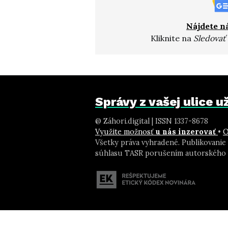
Nájdete n
Kliknite na
Sledovať
Správy z vašej ulice 
@ Záhori.digital | ISSN 1337-8678
Využite možnosť
u nás inzerovať
•
O
Všetky práva vyhradené. Publikovanie
súhlasu TASR porušením autorského 