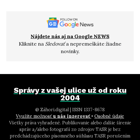
Nájdete nás aj na Google NEWS
Kliknite na
Sledovať
a nepremeškáte žiadne
novinky.
Správy z vašej ulice už od roku
2004
@ Záhori.digital | ISSN 1337-8678
Využite možnosť
u nás inzerovať
•
Osobné údaje
Všetky práva vyhradené. Publikovanie alebo ďalšie šírenie
správ a/alebo fotografií zo zdrojov TASR je bez
predchádzajúceho písomného súhlasu TASR porušením