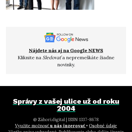
Nájdete nás aj na Google NEWS
Kliknite na
Sledovať
a nepremeškáte žiadne
novinky.
Správy z vašej ulice už od roku
2004
@ Záhori.digital | ISSN 1337-8678
Využite možnosť
u nás inzerovať
•
Osobné údaje