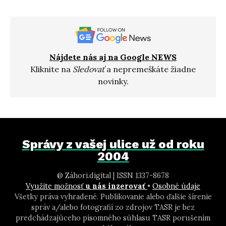
Nájdete nás aj na Google NEWS
Kliknite na
Sledovať
a nepremeškáte žiadne
novinky.
Správy z vašej ulice už od roku
2004
@ Záhori.digital | ISSN 1337-8678
Využite možnosť
u nás inzerovať
•
Osobné údaje
Všetky práva vyhradené. Publikovanie alebo ďalšie šírenie
správ a/alebo fotografií zo zdrojov TASR je bez
predchádzajúceho písomného súhlasu TASR porušením