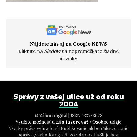
Nájdete nás aj na Google NEWS
Kliknite na
Sledovať
a nepremeškáte žiadne
novinky.
Správy z vašej ulice už od roku
2004
@ Záhori.digital | ISSN 1337-8678
Využite možnosť
u nás inzerovať
•
Osobné údaje
Všetky práva vyhradené. Publikovanie alebo ďalšie šírenie
správ a/alebo fotografií zo zdrojov TASR je bez