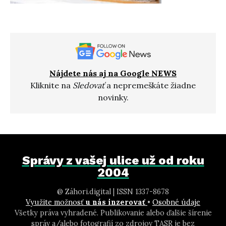
Nájdete nás aj na Google NEWS
Kliknite na
Sledovať
a nepremeškáte žiadne
novinky.
Správy z vašej ulice už od roku
2004
@ Záhori.digital | ISSN 1337-8678
Využite možnosť
u nás inzerovať
•
Osobné údaje
Všetky práva vyhradené. Publikovanie alebo ďalšie šírenie
správ a/alebo fotografií zo zdrojov TASR je bez