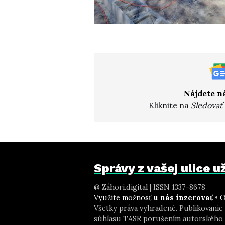
Nájdete n
Kliknite na
Sledovať
Správy z vašej ulice 
@ Záhori.digital | ISSN 1337-8678
Využite možnosť
u nás inzerovať
•
O
Všetky práva vyhradené. Publikovanie
súhlasu TASR porušením autorského 