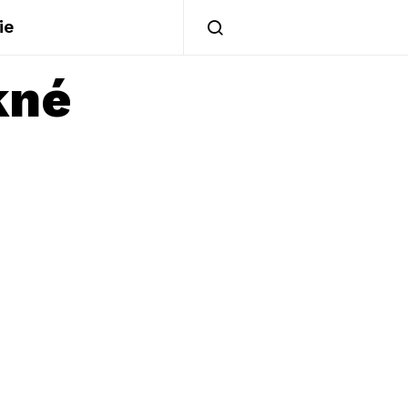
ie
né