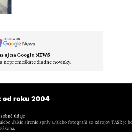
ás aj na Google NEWS
a nepremeškáte žiadne novinky.
už od roku 2004
sobné údaje
 alebo ďalšie šírenie správ a/alebo fotografií zo zdrojov TASR j
zákona.