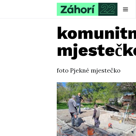
komunitny
mjestečk
foto Pjekné mjestečko