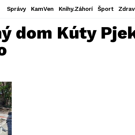
Správy
KamVen
Knihy.Záhorí
Šport
Zdrav
́ dom Kúty Pjek
o