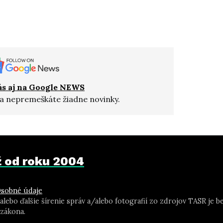
ás aj na Google NEWS
a nepremeškáte žiadne novinky.
už od roku 2004
sobné údaje
 alebo ďalšie šírenie správ a/alebo fotografií zo zdrojov TASR j
zákona.