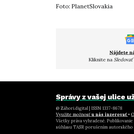
Foto: PlanetSlovakia
Nájdete n
Kliknite na
Sledovať
Správy z vašej ulice 
@ Záhori.digital | ISSN 1337-8678
Využite možnosť
u nás inzerovať
•
O
Všetky práva vyhradené. Publikovanie
súhlasu TASR porušením autorského 