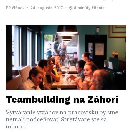
PR článok
24. augusta 2017
4 minúty čítania
Teambuilding na Záhorí
Vytváranie vzťahov na pracovisku by sme
nemali podceňovať. Stretávate ste sa
mimo…