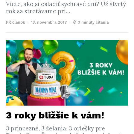
Viete, ako si osladiť sychravé dni? Už štvrtý
rok sa stretávame pri…
PR článok
13. novembra 2017
3 minúty čítania
3 roky bližšie k vám!
3 princezné, 3 želania, 3 oriešky pre