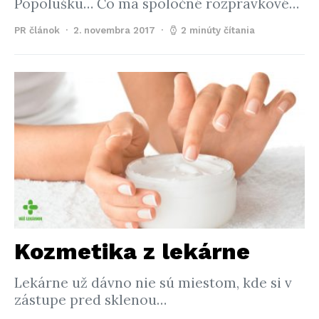
Popolušku… Čo má spoločné rozprávkové…
PR článok
2. novembra 2017
2 minúty čítania
Kozmetika z lekárne
Lekárne už dávno nie sú miestom, kde si v
zástupe pred sklenou…