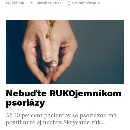
PR článok
23. októbra 2017
5 minút čítania
Nebuďte RUKOjemníkom
psoriázy
Až 50 percent pacientov so psoriázou má
postihnuté aj nechty. Skrývanie rúk…