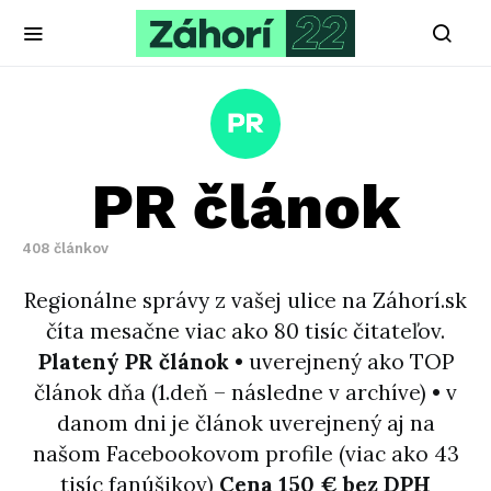
PR článok
408 článkov
Regionálne správy z vašej ulice na Záhorí.sk
číta mesačne viac ako 80 tisíc čitateľov.
Platený PR článok
• uverejnený ako TOP
článok dňa (1.deň – následne v archíve) • v
danom dni je článok uverejnený aj na
našom Facebookovom profile (viac ako 43
tisíc fanúšikov)
Cena 150 € bez DPH