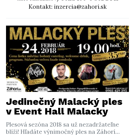
Kontakt: inzercia@zahori.sk
Jedinečný Malacký ples
v Event Hall Malacky
Plesová sezóna 2018 sa už nezadržateľne
blíži! Hľadáte výnimočný ples na Záhorí…