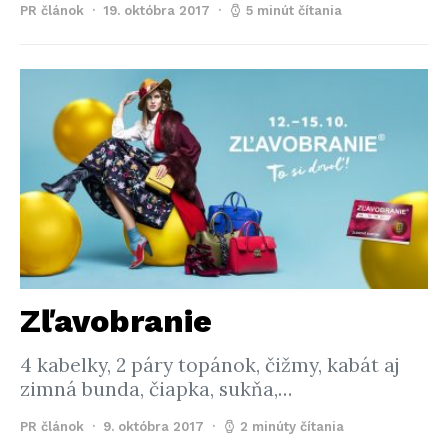
PR článok
19. októbra 2017
5 minút čítania
Zľavobranie
4 kabelky, 2 páry topánok, čižmy, kabát aj
zimná bunda, čiapka, sukňa,…
PR článok
9. októbra 2017
2 minúty čítania