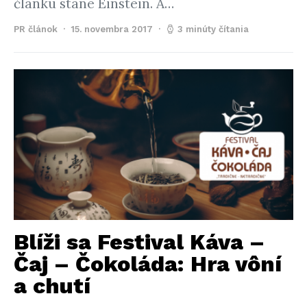
článku stane Einstein. A…
PR článok
15. novembra 2017
3 minúty čítania
Blíži sa Festival Káva –
Čaj – Čokoláda: Hra vôní
a chutí