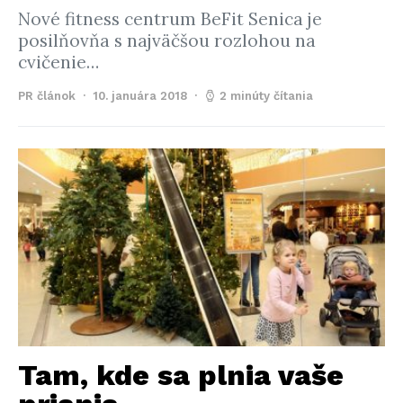
Nové fitness centrum BeFit Senica je
posilňovňa s najväčšou rozlohou na
cvičenie…
PR článok
10. januára 2018
2 minúty čítania
Tam, kde sa plnia vaše