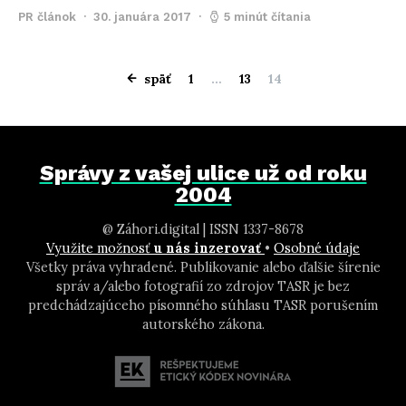
PR článok
30. januára 2017
5 minút čítania
Stránkovanie
späť
1
…
13
14
Správy z vašej ulice už od roku
2004
@ Záhori.digital | ISSN 1337-8678
Využite možnosť
u nás inzerovať
•
Osobné údaje
Všetky práva vyhradené. Publikovanie alebo ďalšie šírenie
správ a/alebo fotografií zo zdrojov TASR je bez
predchádzajúceho písomného súhlasu TASR porušením
autorského zákona.