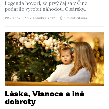
Legenda hovorí, že prvý čaj sa v Číne
podarilo vyrobiť náhodou. Cisársky…
PR článok
16. decembra 2017
5 minút čítania
Láska, Vianoce a iné
dobroty