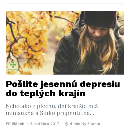
Pošlite jesennú depresiu
do teplých krajín
Nebo ako z plechu, dni kratšie než
minisukňa a Slnko prepnuté na…
PR článok
2. októbra 2017
4 minúty čítania