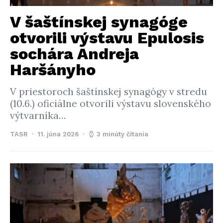
V šaštínskej synagóge
otvorili výstavu Epulosis
sochára Andreja
Haršányho
V priestoroch šaštínskej synagógy v stredu
(10.6.) oficiálne otvorili výstavu slovenského
výtvarníka…
TASR
11. júna 2026
3 minúty čítania