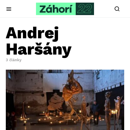
Andrej
Haršány
3 články