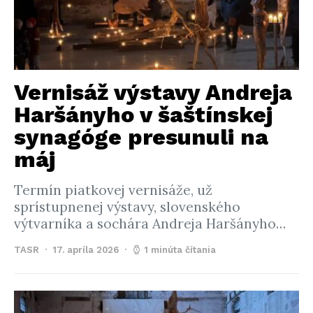
Vernisáž výstavy Andreja
Haršányho v šaštínskej
synagóge presunuli na
máj
Termín piatkovej vernisáže, už
sprístupnenej výstavy, slovenského
výtvarníka a sochára Andreja Haršányho…
TASR
17. apríla 2026
1 minúta čítania