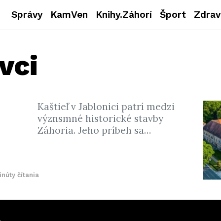
Správy
KamVen
Knihy.Záhorí
Šport
Zdrav
vci
Kaštieľ v Jablonici patrí medzi
význsmné historické stavby
Záhoria. Jeho príbeh sa…
inúty čítania