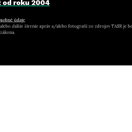
už od roku 2004
sobné údaje
 alebo ďalšie šírenie správ a/alebo fotografií zo zdrojov TASR j
zákona.