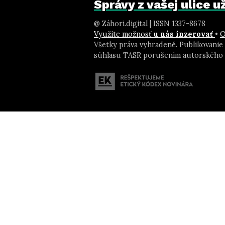
Správy z vašej ulice 
@ Záhori.digital | ISSN 1337-8678
Využite možnosť
u nás inzerovať
•
O
Všetky práva vyhradené. Publikovanie
súhlasu TASR porušením autorského 