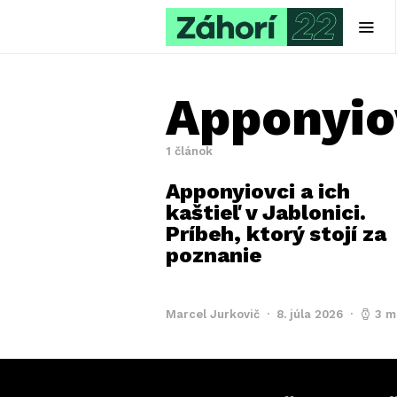
Apponyio
1 článok
Apponyiovci a ich
kaštieľ v Jablonici.
Príbeh, ktorý stojí za
poznanie
Marcel Jurkovič
8. júla 2026
3 m