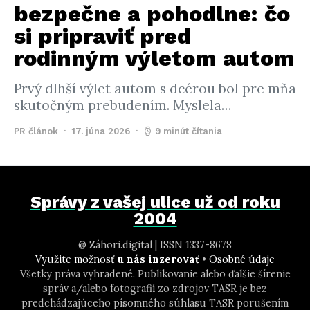
bezpečne a pohodlne: čo
si pripraviť pred
rodinným výletom autom
Prvý dlhší výlet autom s dcérou bol pre mňa
skutočným prebudením. Myslela…
PR článok
17. júna 2026
9 minút čítania
Správy z vašej ulice už od roku
2004
@ Záhori.digital | ISSN 1337-8678
Využite možnosť
u nás inzerovať
•
Osobné údaje
Všetky práva vyhradené. Publikovanie alebo ďalšie šírenie
správ a/alebo fotografií zo zdrojov TASR je bez
predchádzajúceho písomného súhlasu TASR porušením