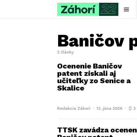
Baničov 
2 články
Ocenenie Baničov
patent získali aj
učiteľky zo Senice a
Skalice
Redakcia Záhorí
12. júna 2026
2
TTSK zavádza ocenen