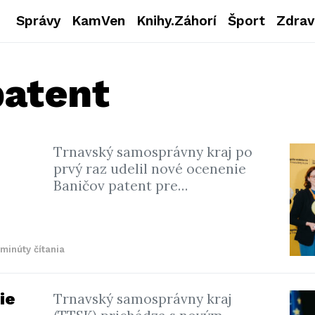
Správy
KamVen
Knihy.Záhorí
Šport
Zdrav
patent
Trnavský samosprávny kraj po
prvý raz udelil nové ocenenie
Baničov patent pre…
 minúty čítania
ie
Trnavský samosprávny kraj