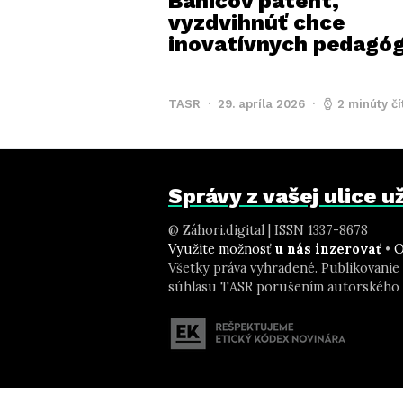
Baničov patent,
vyzdvihnúť chce
inovatívnych pedagó
TASR
29. apríla 2026
2 minúty čí
Správy z vašej ulice 
@ Záhori.digital | ISSN 1337-8678
Využite možnosť
u nás inzerovať
•
O
Všetky práva vyhradené. Publikovanie
súhlasu TASR porušením autorského 