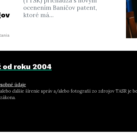
(TTSK) prichádza s novým
ocenením Baničov patent,
gov
ktoré má…
tania
už od roku 2004
sobné údaje
 alebo ďalšie šírenie správ a/alebo fotografií zo zdrojov TASR j
zákona.