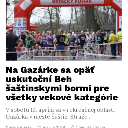
Na Gazárke sa opäť
uskutoční Beh
šaštínskymi bormi pre
všetky vekové kategórie
V sobotu 13. apríla sa v rekreačnej oblasti
Gazárka v meste Šaštín-Stráže…
Obce a mestá
13. marca 2024
1 minúta čítania