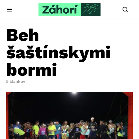
Beh
šaštínskymi
bormi
5 článkov