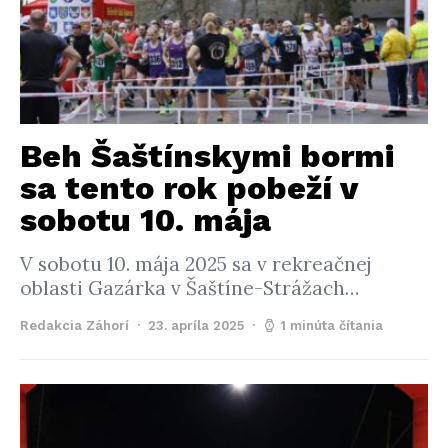
Beh Šaštínskymi bormi
sa tento rok pobeží v
sobotu 10. mája
V sobotu 10. mája 2025 sa v rekreačnej
oblasti Gazárka v Šaštíne-Strážach…
Redakcia Záhorí
23. apríla 2025
1 minúta čítania