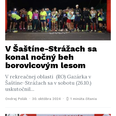
V Šaštíne-Strážach sa
konal nočný beh
borovicovým lesom
V rekreačnej oblasti (RO) Gazárka v
Šaštíne-Strážach sa v sobotu (26.10.)
uskutočnil…
Ondrej Polák
30. októbra 2024
1 minúta čítania