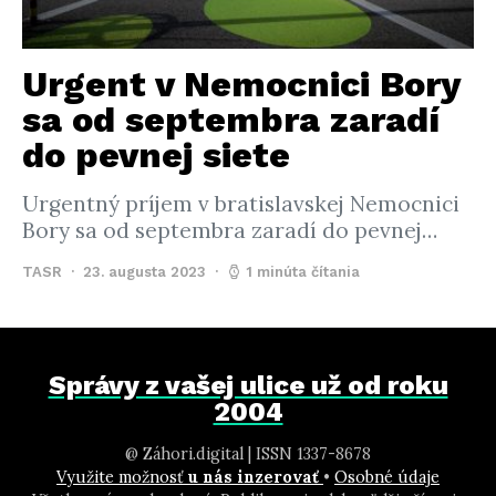
Urgent v Nemocnici Bory
sa od septembra zaradí
do pevnej siete
Urgentný príjem v bratislavskej Nemocnici
Bory sa od septembra zaradí do pevnej…
TASR
23. augusta 2023
1 minúta čítania
Správy z vašej ulice už od roku
2004
@ Záhori.digital | ISSN 1337-8678
Využite možnosť
u nás inzerovať
•
Osobné údaje