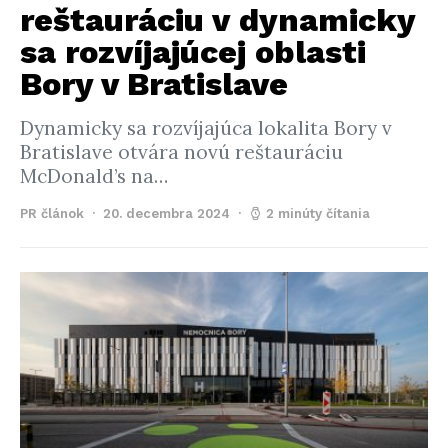
reštauráciu v dynamicky
sa rozvíjajúcej oblasti
Bory v Bratislave
Dynamicky sa rozvíjajúca lokalita Bory v
Bratislave otvára novú reštauráciu
McDonald’s na…
PR článok
20. decembra 2024
2 minúty čítania