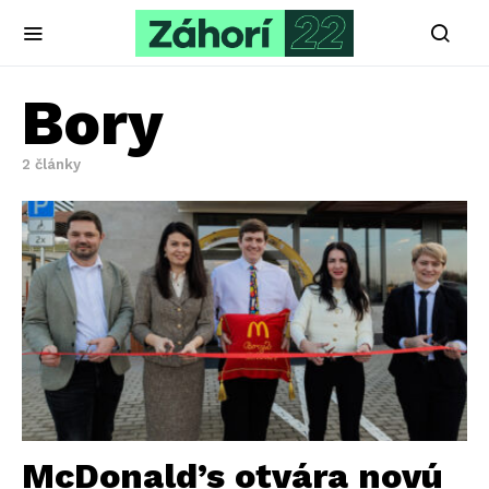
Bory
2 články
McDonald’s otvára novú