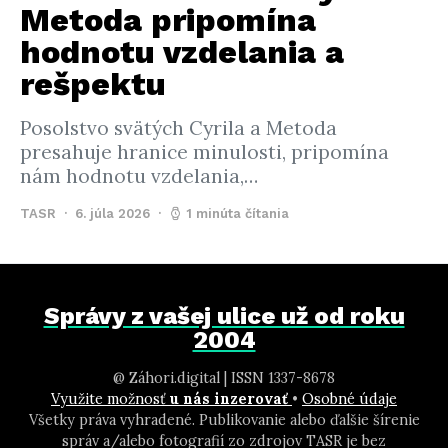
Metoda pripomína
hodnotu vzdelania a
rešpektu
Posolstvo svätých Cyrila a Metoda
presahuje hranice minulosti, pripomína
nám hodnotu vzdelania,…
TASR
6. júla 2026
1 minúta čítania
Správy z vašej ulice už od roku
2004
@ Záhori.digital | ISSN 1337-8678
Využite možnosť
u nás inzerovať
•
Osobné údaje
Všetky práva vyhradené. Publikovanie alebo ďalšie šírenie
správ a/alebo fotografií zo zdrojov TASR je bez