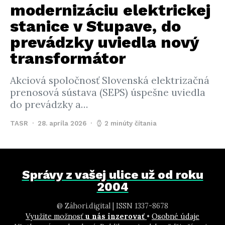
modernizáciu elektrickej
stanice v Stupave, do
prevádzky uviedla nový
transformátor
Akciová spoločnosť Slovenská elektrizačná
prenosová sústava (SEPS) úspešne uviedla
do prevádzky a…
TASR
28. apríla 2026
2 minúty čítania
Správy z vašej ulice už od roku
2004
@ Záhori.digital | ISSN 1337-8678
Využite možnosť
u nás inzerovať
•
Osobné údaje