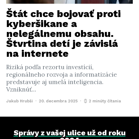
Štát chce bojovať proti
kyberšikane a
nelegálnemu obsahu.
Štvrtina detí je závislá
na internete
Riziká podľa rezortu investícií,
regionálneho rozvoja a informatizácie
predstavuje aj umelá inteligencia.
Vzniknúť…
Jakub Hrubši
20. decembra 2025
2 minúty čítania
Správy z vašej ulice už od roku