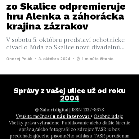
zo Skalice odpremieruje
hru Alenka a záhorácka
krajina zázrakov
V sobotu 5. októbra predstaví ochotnícke
divadlo Búda zo Skalice novú divadelnú…
Ondrej Polák
3. októbra 2024
1 minúta čítania
Správy z vašej ulice už od roku
2004
@ Záhori.digital | ISSN 1337-8678
Využite možnosť
u nás inzerovať
•
Osobné údaje
Všetky práva vyhradené. Publikovanie alebo ďalšie šírenie
správ a/alebo fotografií zo zdrojov TASR je bez
predchádzajúceho písomného súhlasu TASR porušením