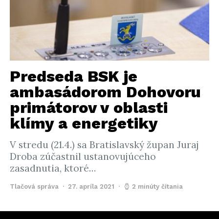
Predseda BSK je
ambasádorom Dohovoru
primátorov v oblasti
klímy a energetiky
V stredu (21.4.) sa Bratislavský župan Juraj
Droba zúčastnil ustanovujúceho
zasadnutia, ktoré…
Tlačová správa
27. apríla 2021
2 minúty čítania