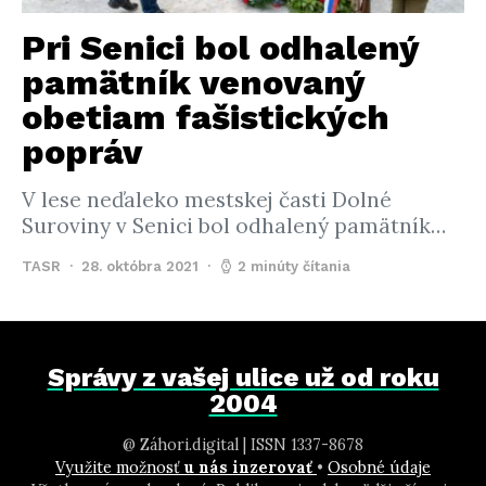
Pri Senici bol odhalený
pamätník venovaný
obetiam fašistických
popráv
V lese neďaleko mestskej časti Dolné
Suroviny v Senici bol odhalený pamätník…
TASR
28. októbra 2021
2 minúty čítania
Správy z vašej ulice už od roku
2004
@ Záhori.digital | ISSN 1337-8678
Využite možnosť
u nás inzerovať
•
Osobné údaje