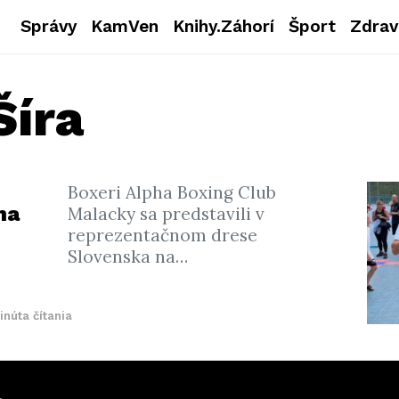
Správy
KamVen
Knihy.Záhorí
Šport
Zdrav
Šíra
Boxeri Alpha Boxing Club
na
Malacky sa predstavili v
reprezentačnom drese
o
Slovenska na…
inúta čítania