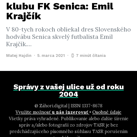
klubu FK Senica: Emil
Krajčík
V 80-tych rokoch obliekal dres Slovenského
hodvábu Senica skvelý futbalista Emil
Krajčík.…
Matej Hajdin
5. marca 2021
7 minút čítania
Správy z vašej ulice už od roku
2004
@ Záhori.digital | ISSN 1337-8678
Využite možnosť
u nás inzerovať
•
Osobné údaje
Všetky práva vyhradené. Publikovanie alebo ďalšie šírenie
správ a/alebo fotografií zo zdrojov TASR je bez
predchádzajúceho písomného súhlasu TASR porušením