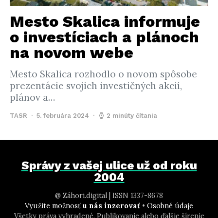
Mesto Skalica informuje
o investíciach a plánoch
na novom webe
Mesto Skalica rozhodlo o novom spôsobe
prezentácie svojich investičných akcií,
plánov a…
TASR
5. februára 2024
2 minúty čítania
Správy z vašej ulice už od roku
2004
@ Záhori.digital | ISSN 1337-8678
Využite možnosť
u nás inzerovať
•
Osobné údaje
Všetky práva vyhradené. Publikovanie alebo ďalšie šírenie