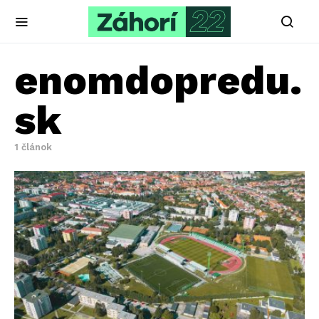
enomdopredu.
sk
1 článok