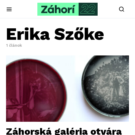
Erika Szőke
1 článok
Záhorská galéria otvára