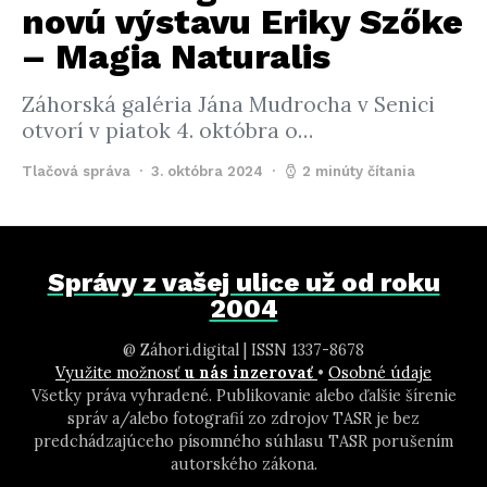
novú výstavu Eriky Szőke
– Magia Naturalis
Záhorská galéria Jána Mudrocha v Senici
otvorí v piatok 4. októbra o…
Tlačová správa
3. októbra 2024
2 minúty čítania
Správy z vašej ulice už od roku
2004
@ Záhori.digital | ISSN 1337-8678
Využite možnosť
u nás inzerovať
•
Osobné údaje
Všetky práva vyhradené. Publikovanie alebo ďalšie šírenie
správ a/alebo fotografií zo zdrojov TASR je bez
predchádzajúceho písomného súhlasu TASR porušením
autorského zákona.