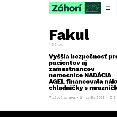
Fakul
1 článok
Vyššia bezpečnosť pr
pacientov aj
zamestnancov
nemocnice NADÁCIA
AGEL financovala nák
chladničky s mraznič
Tlačová správa
21. apríla 2021
2 