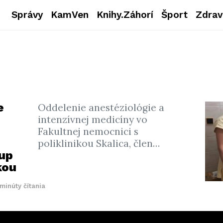
Správy
KamVen
Knihy.Záhorí
Šport
Zdrav
e
Oddelenie anestéziológie a
intenzívnej medicíny vo
Fakultnej nemocnici s
poliklinikou Skalica, člen…
up
kou
minúty čítania