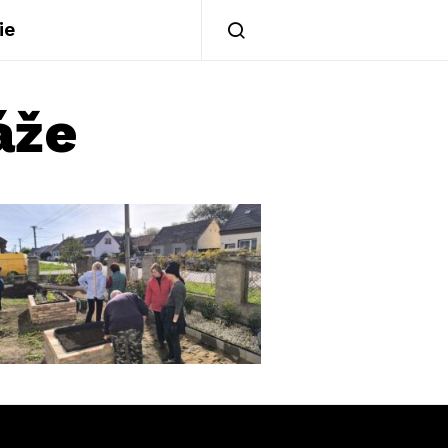
ie
áže