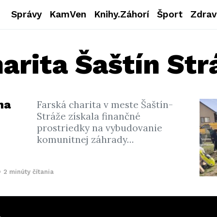
Správy
KamVen
Knihy.Záhorí
Šport
Zdrav
arita Šaštín Str
na
Farská charita v meste Šaštín-
Stráže získala finančné
prostriedky na vybudovanie
komunitnej záhrady…
2 minúty čítania