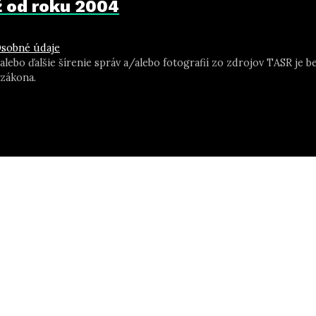
už od roku 2004
sobné údaje
 alebo ďalšie šírenie správ a/alebo fotografií zo zdrojov TASR j
zákona.