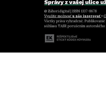
Správy z vašej ulice 
@ Záhori.digital | ISSN 1337-8678
Využite možnosť
u nás inzerovať
•
O
Všetky práva vyhradené. Publikovanie
súhlasu TASR porušením autorského 