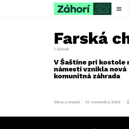
Farská ch
1 článok
V Šaštíne pri kostole 
námestí vznikla nová
komunitná záhrada
Obce a mestá
13. novembra 2024