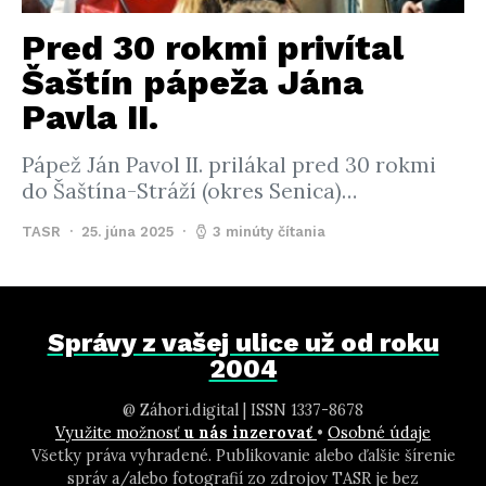
Pred 30 rokmi privítal
Šaštín pápeža Jána
Pavla II.
Pápež Ján Pavol II. prilákal pred 30 rokmi
do Šaštína-Stráží (okres Senica)…
TASR
25. júna 2025
3 minúty čítania
Správy z vašej ulice už od roku
2004
@ Záhori.digital | ISSN 1337-8678
Využite možnosť
u nás inzerovať
•
Osobné údaje
Všetky práva vyhradené. Publikovanie alebo ďalšie šírenie
správ a/alebo fotografií zo zdrojov TASR je bez