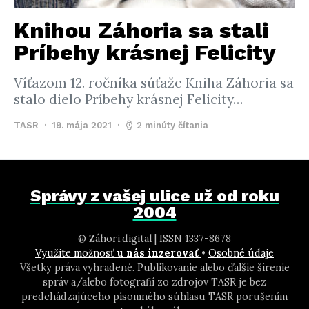
Knihou Záhoria sa stali
Príbehy krásnej Felicity
Víťazom 12. ročníka súťaže Kniha Záhoria sa
stalo dielo Príbehy krásnej Felicity…
TASR
19. mája 2021
2 minúty čítania
Správy z vašej ulice už od roku
2004
@ Záhori.digital | ISSN 1337-8678
Využite možnosť
u nás inzerovať
•
Osobné údaje
Všetky práva vyhradené. Publikovanie alebo ďalšie šírenie
správ a/alebo fotografií zo zdrojov TASR je bez
predchádzajúceho písomného súhlasu TASR porušením