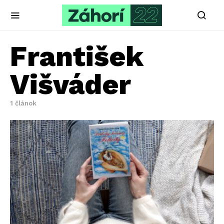
František
Višváder
1 článok