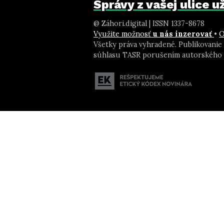
Správy z vašej ulice 
@ Záhori.digital | ISSN 1337-8678
Využite možnosť
u nás inzerovať
•
O
Všetky práva vyhradené. Publikovanie
súhlasu TASR porušením autorského 