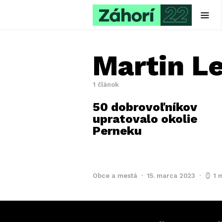
Martin L
1 článok
50 dobrovoľníkov
upratovalo okolie
Perneku
Obce a mestá
15. marca 2023
1 