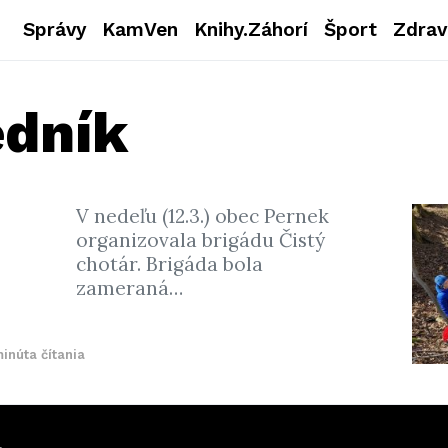
Správy
KamVen
Knihy.Záhorí
Šport
Zdrav
edník
V nedeľu (12.3.) obec Pernek
organizovala brigádu Čistý
chotár. Brigáda bola
zameraná…
minúta čítania