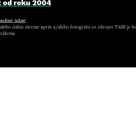
už od roku 2004
sobné údaje
 alebo ďalšie šírenie správ a/alebo fotografií zo zdrojov TASR j
zákona.