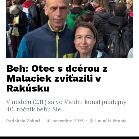
Beh: Otec s dcérou z
Malaciek zvíťazili v
Rakúsku
V nedeľu (2.11.) sa vo Viedni konal jubilejný
40. ročník behu Sie…
Redakcia Záhorí
10. novembra 2025
1 minúta čítania