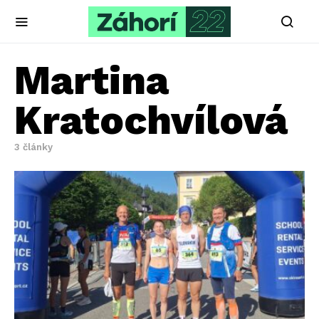
Martina
Kratochvílová
3 články