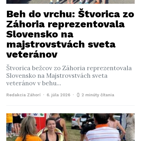
Beh do vrchu: Štvorica zo
Záhoria reprezentovala
Slovensko na
majstrovstvách sveta
veteránov
Štvorica bežcov zo Záhoria reprezentovala
Slovensko na Majstrovstvách sveta
veteránov v behu…
Redakcia Záhorí
6. júla 2026
2 minúty čítania