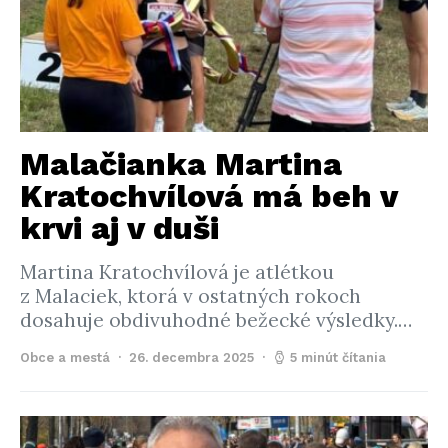
Malačianka Martina
Kratochvílová má beh v
krvi aj v duši
Martina Kratochvílová je atlétkou
z Malaciek, ktorá v ostatných rokoch
dosahuje obdivuhodné bežecké výsledky.…
Obce a mestá
26. decembra 2025
5 minút čítania