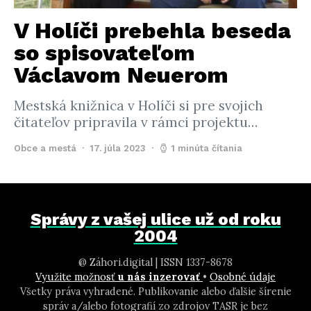
V Holíči prebehla beseda
so spisovateľom
Václavom Neuerom
Mestská knižnica v Holíči si pre svojich
čitateľov pripravila v rámci projektu…
Obce a mestá
17. júla 2023
1 minúta čítania
Správy z vašej ulice už od roku
2004
@ Záhori.digital | ISSN 1337-8678
Využite možnosť
u nás inzerovať
•
Osobné údaje
Všetky práva vyhradené. Publikovanie alebo ďalšie šírenie
správ a/alebo fotografií zo zdrojov TASR je bez