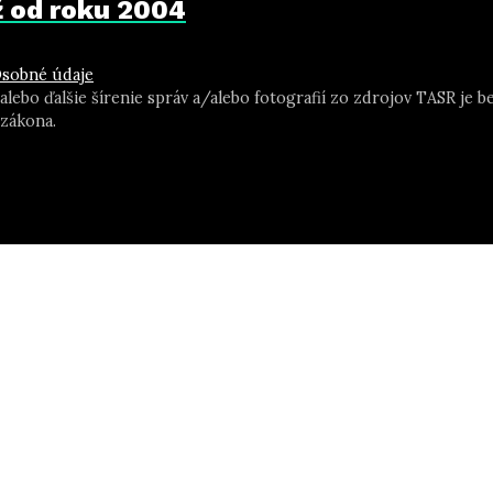
už od roku 2004
sobné údaje
 alebo ďalšie šírenie správ a/alebo fotografií zo zdrojov TASR j
zákona.