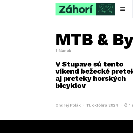
MTB & By
1 článok
V Stupave sú tento
víkend bežecké prete
aj preteky horských
bicyklov
Ondrej Polák
11. októbra 2024
1 