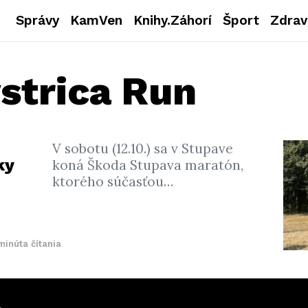
Správy
KamVen
Knihy.Záhorí
Šport
Zdrav
strica Run
V sobotu (12.10.) sa v Stupave
ky
koná Škoda Stupava maratón,
ktorého súčasťou…
minúta čítania