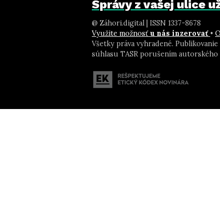
Správy z vašej ulice 
@ Záhori.digital | ISSN 1337-8678
Využite možnosť
u nás inzerovať
•
O
Všetky práva vyhradené. Publikovanie
súhlasu TASR porušením autorského 