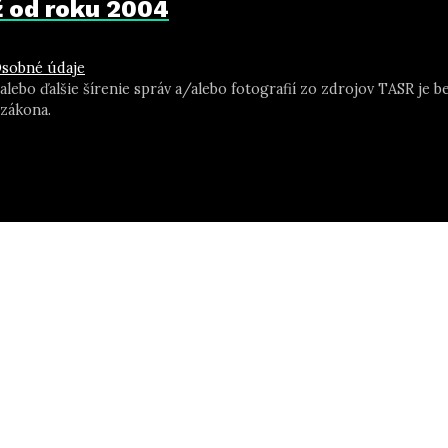
už od roku 2004
sobné údaje
 alebo ďalšie šírenie správ a/alebo fotografií zo zdrojov TASR j
zákona.