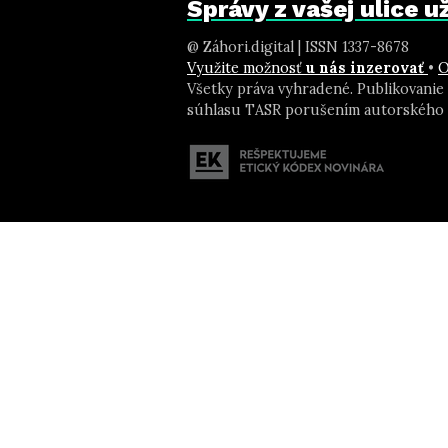
Správy z vašej ulice 
@ Záhori.digital | ISSN 1337-8678
Využite možnosť
u nás inzerovať
•
O
Všetky práva vyhradené. Publikovanie
súhlasu TASR porušením autorského 