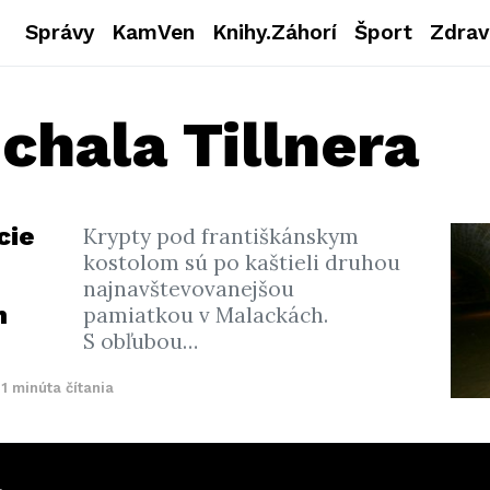
Správy
KamVen
Knihy.Záhorí
Šport
Zdrav
chala Tillnera
cie
Krypty pod františkánskym
kostolom sú po kaštieli druhou
najnavštevovanejšou
h
pamiatkou v Malackách.
S obľubou…
1 minúta čítania