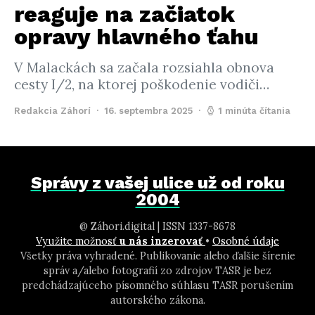
reaguje na začiatok
opravy hlavného ťahu
V Malackách sa začala rozsiahla obnova
cesty I/2, na ktorej poškodenie vodiči…
Redakcia Záhorí
16. septembra 2025
1 minúta čítania
Správy z vašej ulice už od roku
2004
@ Záhori.digital | ISSN 1337-8678
Využite možnosť
u nás inzerovať
•
Osobné údaje
Všetky práva vyhradené. Publikovanie alebo ďalšie šírenie
správ a/alebo fotografií zo zdrojov TASR je bez
predchádzajúceho písomného súhlasu TASR porušením
autorského zákona.