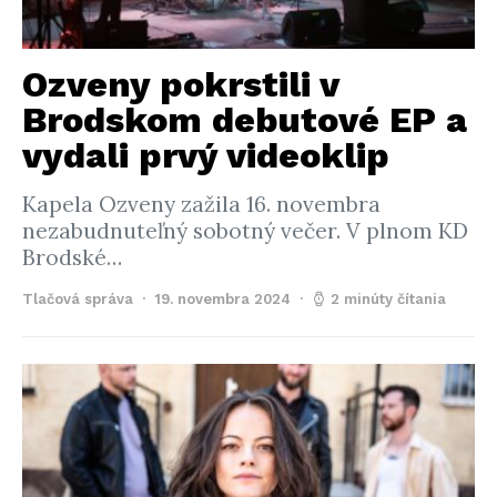
Ozveny pokrstili v
Brodskom debutové EP a
vydali prvý videoklip
Kapela Ozveny zažila 16. novembra
nezabudnuteľný sobotný večer. V plnom KD
Brodské…
Tlačová správa
19. novembra 2024
2 minúty čítania