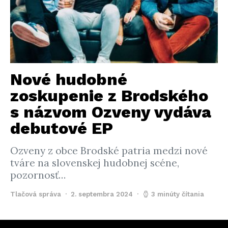
Nové hudobné
zoskupenie z Brodského
s názvom Ozveny vydáva
debutové EP
Ozveny z obce Brodské patria medzi nové
tváre na slovenskej hudobnej scéne,
pozornosť…
Tlačová správa
2. septembra 2024
3 minúty čítania