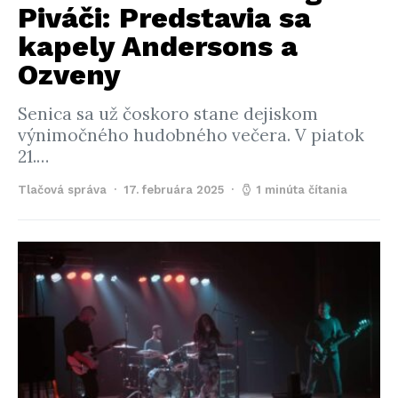
Piváči: Predstavia sa
kapely Andersons a
Ozveny
Senica sa už čoskoro stane dejiskom
výnimočného hudobného večera. V piatok
21.…
Tlačová správa
17. februára 2025
1 minúta čítania