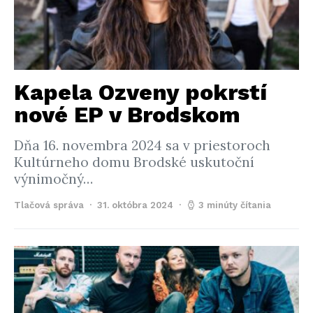
Kapela Ozveny pokrstí
nové EP v Brodskom
Dňa 16. novembra 2024 sa v priestoroch
Kultúrneho domu Brodské uskutoční
výnimočný…
Tlačová správa
31. októbra 2024
3 minúty čítania