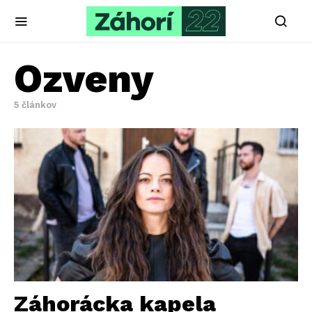
Ozveny
5 článkov
Záhorácka kapela