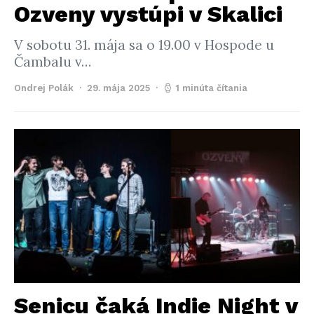
Ozveny vystúpi v Skalici
V sobotu 31. mája sa o 19.00 v Hospode u
Čambalu v…
Ondrej Polák
29. mája 2025
1 minúta čítania
Senicu čaká Indie Night v