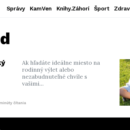
Správy
KamVen
Knihy.Záhorí
Šport
Zdrav
nd
ký
Ak hľadáte ideálne miesto na
rodinný výlet alebo
nezabudnuteľné chvíle s
vašimi…
minúty čítania