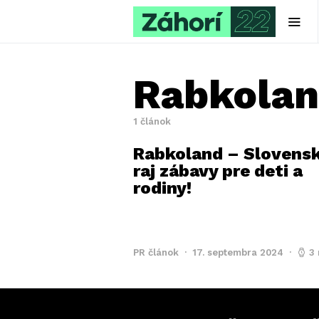
Rabkola
1 článok
Rabkoland – Slovens
raj zábavy pre deti a
rodiny!
PR článok
17. septembra 2024
3 