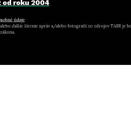
už od roku 2004
sobné údaje
 alebo ďalšie šírenie správ a/alebo fotografií zo zdrojov TASR j
zákona.