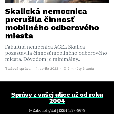
Skalická nemocnica
prerušila činnosť
mobilného odberového
miesta
Fakultná nemocnica AGEL Skalica
pozastavila činnosť mobilného odberového
miesta. Dôvodom je minimálny…
Tlačová správa
4. apríla 2023
2 minúty čítania
Správy z vašej ulice už od roku
2004
@ Záhori.digital | ISSN 1337-8678