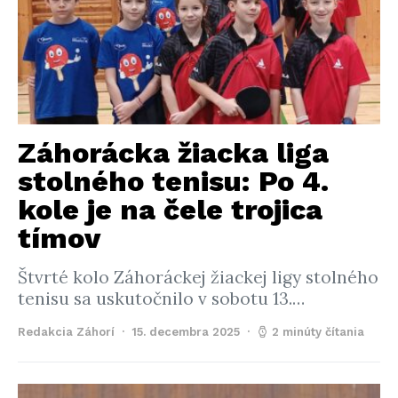
Záhorácka žiacka liga
stolného tenisu: Po 4.
kole je na čele trojica
tímov
Štvrté kolo Záhoráckej žiackej ligy stolného
tenisu sa uskutočnilo v sobotu 13.…
Redakcia Záhorí
15. decembra 2025
2 minúty čítania