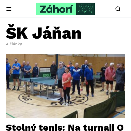
ŠK Jáňan
4 články
Stolný tenis: Na turnaji O