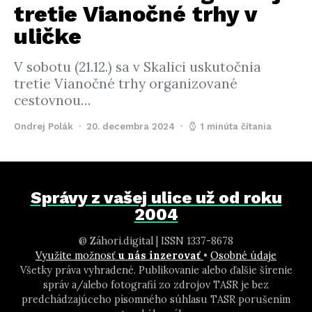
tretie Vianočné trhy v
uličke
V sobotu (21.12.) sa v Skalici uskutočnia
tretie Vianočné trhy organizované
cestovnou…
Ondrej Polák
20. decembra 2024
1 minúta čítania
Správy z vašej ulice už od roku
2004
@ Záhori.digital | ISSN 1337-8678
Využite možnosť
u nás inzerovať
•
Osobné údaje
Všetky práva vyhradené. Publikovanie alebo ďalšie šírenie
správ a/alebo fotografií zo zdrojov TASR je bez
predchádzajúceho písomného súhlasu TASR porušením