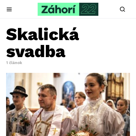
Skalická
svadba
1 článok