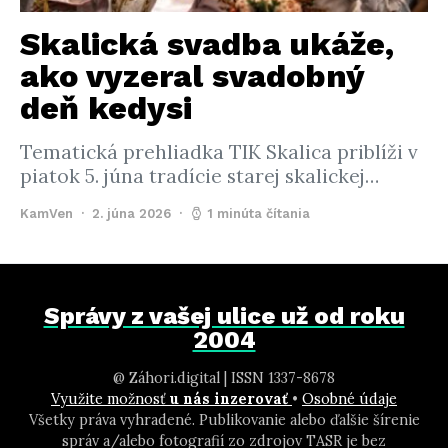
Skalická svadba ukáže,
ako vyzeral svadobný
deň kedysi
Tematická prehliadka TIK Skalica priblíži v
piatok 5. júna tradície starej skalickej…
KamVen
2. júna 2026
1 minúta čítania
Správy z vašej ulice už od roku
2004
@ Záhori.digital | ISSN 1337-8678
Využite možnosť
u nás inzerovať
•
Osobné údaje
Všetky práva vyhradené. Publikovanie alebo ďalšie šírenie
správ a/alebo fotografií zo zdrojov TASR je bez