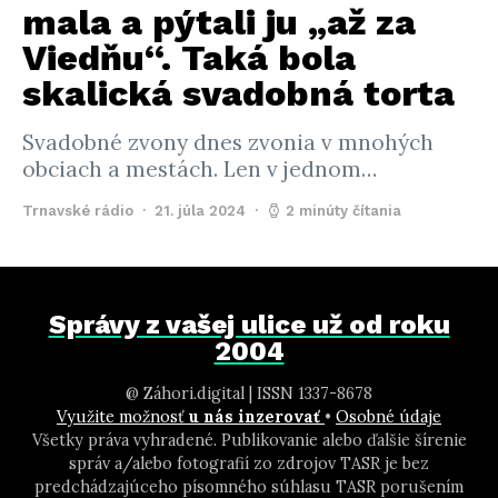
mala a pýtali ju „až za
Viedňu“. Taká bola
skalická svadobná torta
Svadobné zvony dnes zvonia v mnohých
obciach a mestách. Len v jednom…
Trnavské rádio
21. júla 2024
2 minúty čítania
Správy z vašej ulice už od roku
2004
@ Záhori.digital | ISSN 1337-8678
Využite možnosť
u nás inzerovať
•
Osobné údaje
Všetky práva vyhradené. Publikovanie alebo ďalšie šírenie
správ a/alebo fotografií zo zdrojov TASR je bez
predchádzajúceho písomného súhlasu TASR porušením