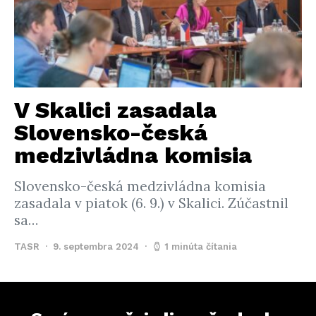
V Skalici zasadala
Slovensko-česká
medzivládna komisia
Slovensko-česká medzivládna komisia
zasadala v piatok (6. 9.) v Skalici. Zúčastnil
sa…
TASR
9. septembra 2024
1 minúta čítania