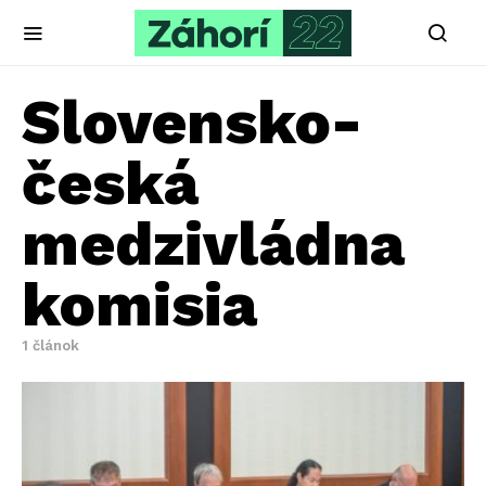
Slovensko-
česká
medzivládna
komisia
1 článok