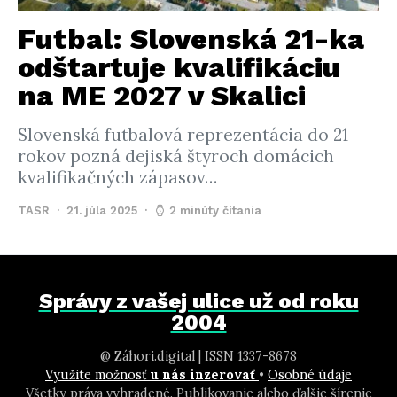
Futbal: Slovenská 21-ka
odštartuje kvalifikáciu
na ME 2027 v Skalici
Slovenská futbalová reprezentácia do 21
rokov pozná dejiská štyroch domácich
kvalifikačných zápasov…
TASR
21. júla 2025
2 minúty čítania
Správy z vašej ulice už od roku
2004
@ Záhori.digital | ISSN 1337-8678
Využite možnosť
u nás inzerovať
•
Osobné údaje
Všetky práva vyhradené. Publikovanie alebo ďalšie šírenie