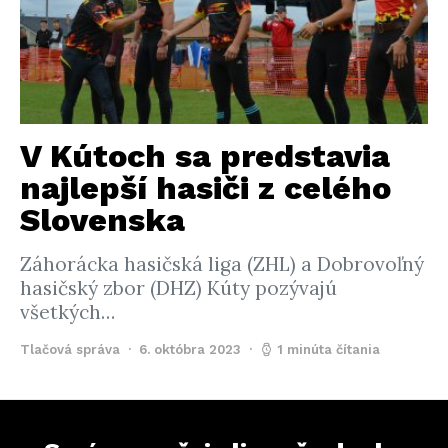
V Kútoch sa predstavia
najlepší hasiči z celého
Slovenska
Záhorácka hasičská liga (ZHL) a Dobrovoľný
hasičský zbor (DHZ) Kúty pozývajú
všetkých…
Tlačová správa
6. októbra 2023
1 minúta čítania