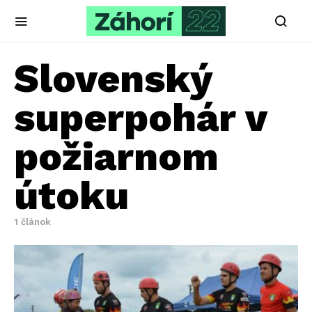
Slovenský
superpohár v
požiarnom
útoku
1 článok