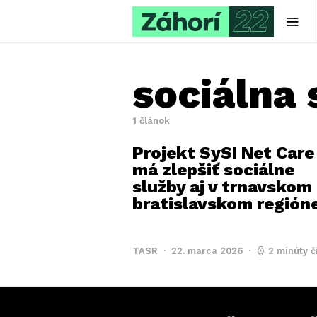
sociálna 
1 článok
Projekt SySI Net Care
má zlepšiť sociálne
služby aj v trnavskom
bratislavskom región
TASR
22. marca 2026
2 minúty č