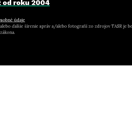
už od roku 2004
sobné údaje
 alebo ďalšie šírenie správ a/alebo fotografií zo zdrojov TASR j
zákona.