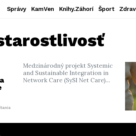
Správy
KamVen
Knihy.Záhorí
Šport
Zdrav
starostlivosť
Medzinárodný projekt Systemic
and Sustainable Integration in
 a
Network Care (SySI Net Care)…
e
ítania