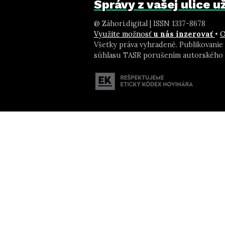
Správy z vašej ulice 
@ Záhori.digital | ISSN 1337-8678
Využite možnosť
u nás inzerovať
•
O
Všetky práva vyhradené. Publikovanie
súhlasu TASR porušením autorského 