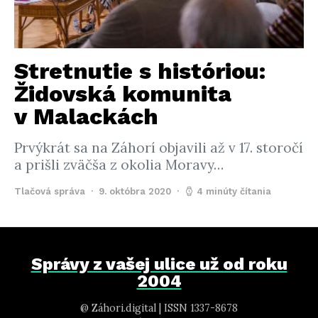
Stretnutie s históriou:
Židovská komunita
v Malackách
Prvýkrát sa na Záhorí objavili až v 17. storočí
a prišli zväčša z okolia Moravy…
Tlačová správa
9. októbra 2020
4 minúty čítania
Správy z vašej ulice už od roku
2004
@ Záhori.digital | ISSN 1337-8678