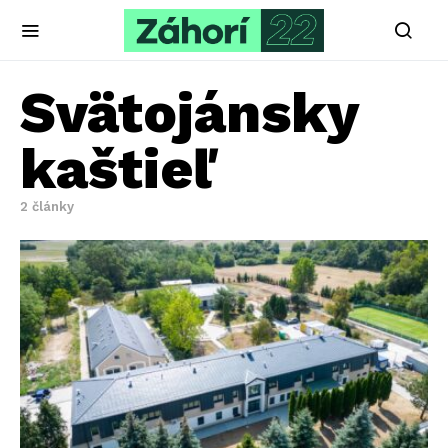
Svätojánsky
kaštieľ
2 články