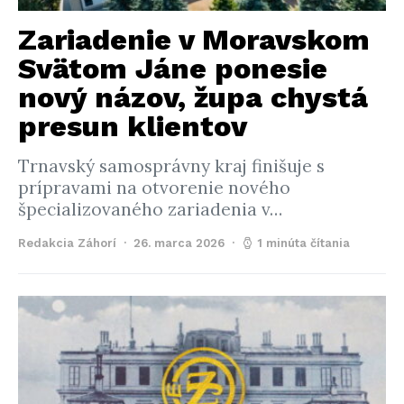
Zariadenie v Moravskom
Svätom Jáne ponesie
nový názov, župa chystá
presun klientov
Trnavský samosprávny kraj finišuje s
prípravami na otvorenie nového
špecializovaného zariadenia v…
Redakcia Záhorí
26. marca 2026
1 minúta čítania